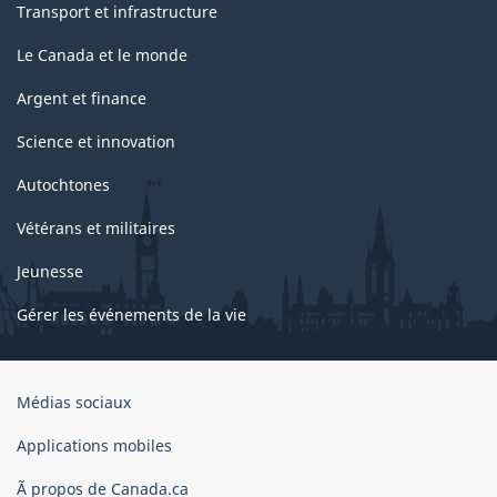
Transport et infrastructure
Le Canada et le monde
Argent et finance
Science et innovation
Autochtones
Vétérans et militaires
Jeunesse
Gérer les événements de la vie
Organisation
Médias sociaux
du
gouvernement
Applications mobiles
du
Ã propos de Canada.ca
Canada