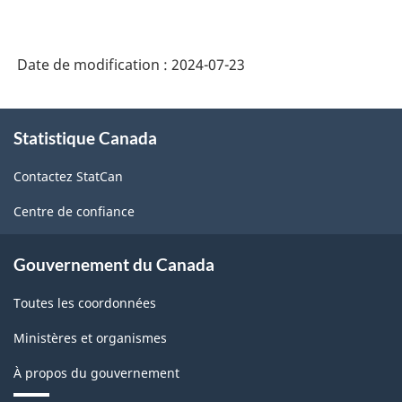
Date de modification :
2024-07-23
À
Statistique Canada
propos
de
Contactez StatCan
ce
site
Centre de confiance
Gouvernement du Canada
Toutes les coordonnées
Ministères et organismes
À propos du gouvernement