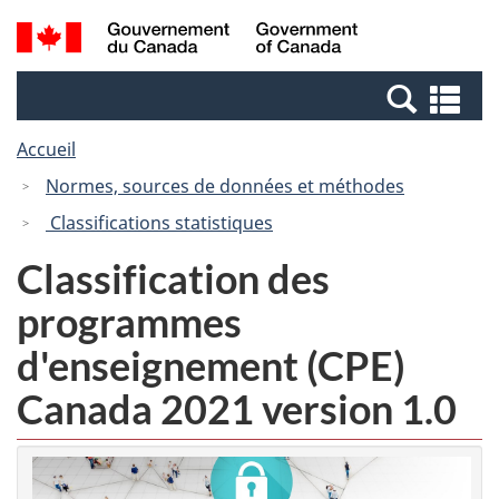
Passer
Passer
Recherche
/
au
à
et
Government
contenu
la
menus
of
Re
principal
version
Canada
et
HTML
Accueil
me
simplifiée
Normes, sources de données et méthodes
Classifications statistiques
Classification des
programmes
d'enseignement (CPE)
Canada 2021 version 1.0