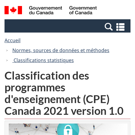
Passer
Passer
Recherche
/
au
à
et
Government
contenu
la
menus
of
Re
principal
version
Canada
et
HTML
Accueil
me
simplifiée
Normes, sources de données et méthodes
Classifications statistiques
Classification des
programmes
d'enseignement (CPE)
Canada 2021 version 1.0