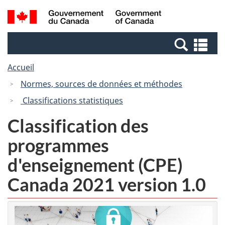
Passer
Passer
Recherche
/
au
à
et
Government
contenu
la
menus
of
Re
principal
version
Canada
et
HTML
Accueil
me
simplifiée
Normes, sources de données et méthodes
Classifications statistiques
Classification des
programmes
d'enseignement (CPE)
Canada 2021 version 1.0