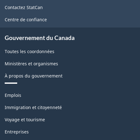
de
1.0
Contactez StatCan
ce
-
site
Centre de confiance
Structure
de
Gouvernement du Canada
la
Toutes les coordonnées
classification
Ministères et organismes
À propos du gouvernement
Thèmes
Emplois
et
sujets
Immigration et citoyenneté
Voyage et tourisme
Entreprises