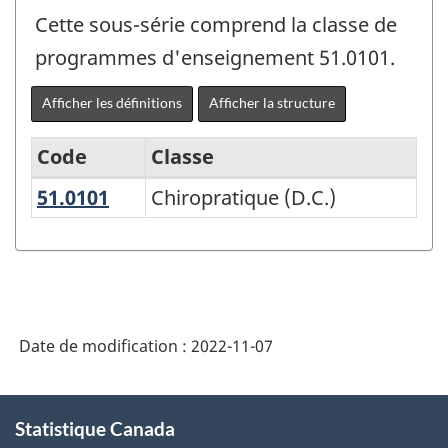
Cette sous-série comprend la classe de
programmes d'enseignement 51.0101.
Afficher les définitions
Afficher la structure
Code
Classe
51.0101
Chiropratique (D.C.)
Chiropratique (D.C.)
Classification
des
programmes
d'enseignement
(CPE)
Date de modification :
2022-11-07
Canada
2021
À
Statistique Canada
propos
version