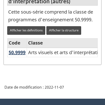
d'interprétation (autres)
Cette sous-série comprend la classe de
programmes d'enseignement 50.9999.
Afficher les définitions
Afficher la structure
Code
Classe
50.9999
Arts visuels et arts d'interprétati
Arts visuels et arts d'interprétation
Classification
des
programmes
d'enseignement
(CPE)
Date de modification :
2022-11-07
Canada
2021
À