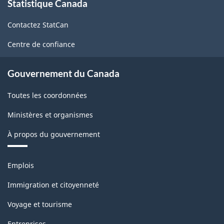
Statistique Canada
propos
version
de
1.0
Contactez StatCan
ce
-
site
Centre de confiance
Structure
de
Gouvernement du Canada
la
Toutes les coordonnées
classification
Ministères et organismes
À propos du gouvernement
Thèmes
Emplois
et
sujets
Immigration et citoyenneté
Voyage et tourisme
Entreprises