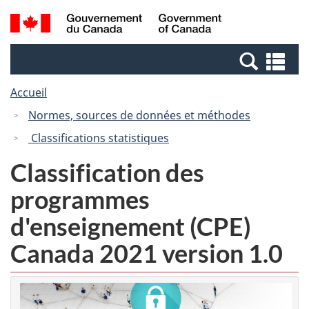
Passer
Passer
Recherche
/
au
à
et
Government
contenu
la
menus
of
Re
principal
version
Canada
et
HTML
Accueil
me
simplifiée
Normes, sources de données et méthodes
Classifications statistiques
Classification des
programmes
d'enseignement (CPE)
Canada 2021 version 1.0