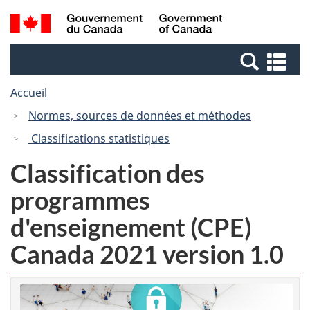
Passer
Passer
Recherche
/
au
à
et
Government
contenu
la
menus
of
Re
principal
version
Canada
et
HTML
Accueil
me
simplifiée
Normes, sources de données et méthodes
Classifications statistiques
Classification des
programmes
d'enseignement (CPE)
Canada 2021 version 1.0