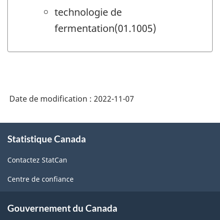
technologie de
fermentation(01.1005)
Date de modification :
2022-11-07
À
Statistique Canada
propos
de
Contactez StatCan
ce
site
Centre de confiance
Gouvernement du Canada