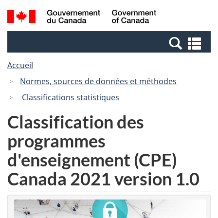
Passer
Passer
Recherche
/
au
à
et
Government
contenu
la
menus
of
Re
principal
version
Canada
et
HTML
Accueil
me
simplifiée
Normes, sources de données et méthodes
Classifications statistiques
Classification des
programmes
d'enseignement (CPE)
Canada 2021 version 1.0