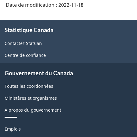
Date de modification :
2022-11-18
À
Statistique Canada
propos
de
Contactez StatCan
ce
site
Centre de confiance
Gouvernement du Canada
Toutes les coordonnées
Ministères et organismes
À propos du gouvernement
Thèmes
Emplois
et