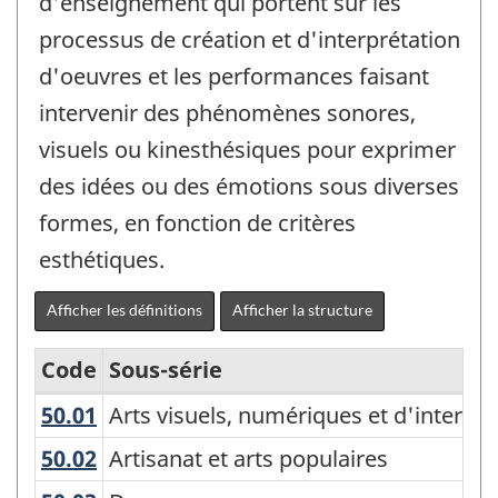
d'enseignement qui portent sur les
processus de création et d'interprétation
d'oeuvres et les performances faisant
intervenir des phénomènes sonores,
visuels ou kinesthésiques pour exprimer
des idées ou des émotions sous diverses
formes, en fonction de critères
esthétiques.
Afficher les définitions
Afficher la structure
Code
Sous-série
50.01
Arts visuels, numériques et d'interp
Arts visuels, numériques et d'interpré
Classification
des
50.02
Artisanat et arts populaires
Artisanat et arts populaires
programmes