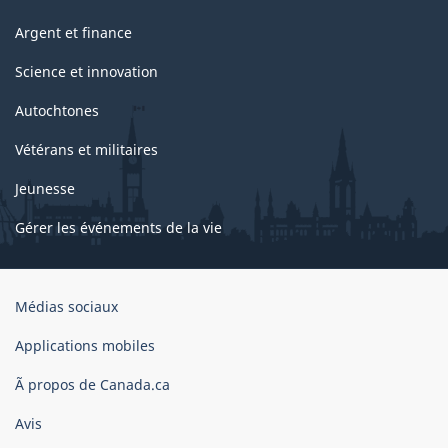
Argent et finance
Science et innovation
Autochtones
Vétérans et militaires
Jeunesse
Gérer les événements de la vie
Organisation
Médias sociaux
du
gouvernement
Applications mobiles
du
Ã propos de Canada.ca
Canada
Avis