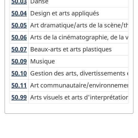
50.03
Danse
Danse
d'enseignement
50.04
Design et arts appliqués
Design et arts appliqués
(CPE)
50.05
Art dramatique/arts de la scène/th
Art dramatique/arts de la scène/théâ
Canada
50.06
Arts de la cinématographie, de la v
Arts de la cinématographie, de la vid
2021
version
50.07
Beaux-arts et arts plastiques
Beaux-arts et arts plastiques
1.0
50.09
Musique
Musique
-
50.10
Gestion des arts, divertissements e
Gestion des arts, divertissements et 
Structure
50.11
Art communautaire/environnement
Art communautaire/environnemental
de
50.99
Arts visuels et arts d'interprétation
Arts visuels et arts d'interprétation (a
la
classification