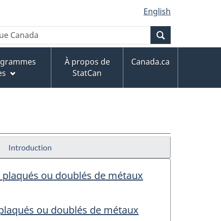
English
Recherche
rogrammes
À propos de
Canada.ca
es
StatCan
Introduction
x, plaqués ou doublés de métaux
, plaqués ou doublés de métaux