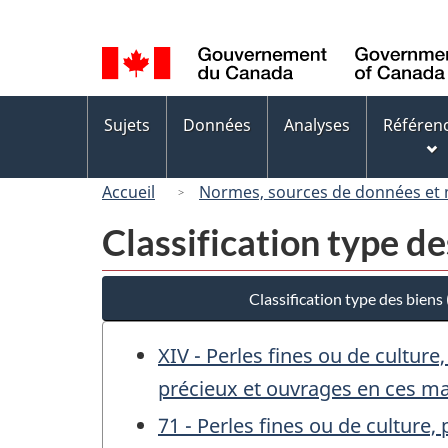
Sélection
de
la
langue
Menus
Sujets
Données
Analyses
Référen
des
sujets
Accueil
Normes, sources de données et
Classification type d
Classification type des bien
XIV - Perles fines ou de cultu
précieux et ouvrages en ces mat
71 - Perles fines ou de cultur