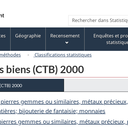
Passer
Passer
Passer
au
à
à
/
Recherche
Rechercher
contenu
« À
la
Government
dans
principal
propos
version
of
Statistique
de
HTML
ces
Géographie
Recensement
Enquêtes et p
Canada
Canada
ce
simplifiée
statistiqu
site »
 méthodes
Classifications statistiques
es biens (CTB) 2000
s (CTB) 2000
re, pierres gemmes ou similaires, métaux précieu
ières; bijouterie de fantaisie; monnaies
e, pierres gemmes ou similaires, métaux précieux