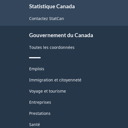
À
Structure
Statistique Canada
propos
de
de
Contactez StatCan
ce
la
site
classification
Gouvernement du Canada
Toutes les coordonnées
Thèmes
Emplois
et
sujets
Immigration et citoyenneté
Voyage et tourisme
Entreprises
Prestations
Santé