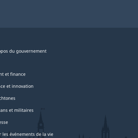
opos du gouvernement
nt et finance
nce et innovation
chtones
ans et militaires
esse
r les événements de la vie