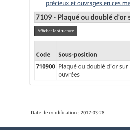
précieux et ouvrages en ces mat
7109 - Plaqué ou doublé d'or
Afficher la structure
Code
Sous-position
710900
Plaqué ou doublé d'or su
Classification
ouvrées
type
des
biens
(CTB)
Date de modification :
2017-03-28
2000
-