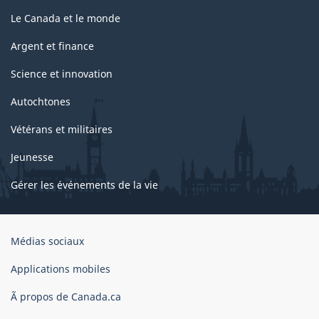
Le Canada et le monde
Argent et finance
Science et innovation
Autochtones
Vétérans et militaires
Jeunesse
Gérer les événements de la vie
Organisation
Médias sociaux
du
gouvernement
Applications mobiles
du
Ã propos de Canada.ca
Canada