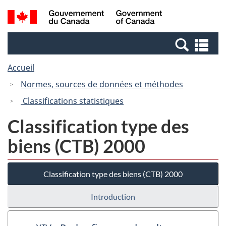
Passer
Passer
Recherche
/
au
à
et
Government
contenu
la
menus
of
Re
principal
version
Canada
et
HTML
Accueil
me
simplifiée
Normes, sources de données et méthodes
Classifications statistiques
Classification type des
biens (CTB) 2000
Classification type des biens (CTB) 2000
Introduction