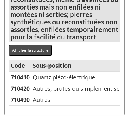
assorties mais non enfilées ni
montées ni serties; pierres
synthétiques ou reconstituées non
assorties, enfilées temporairement
pour la facilité du transport
Afficher la structure
Code
Sous-position
710410
Quartz piézo-électrique
Classification
type
710420
Autres, brutes ou simplement sciée
des
710490
Autres
biens
(CTB)
2000