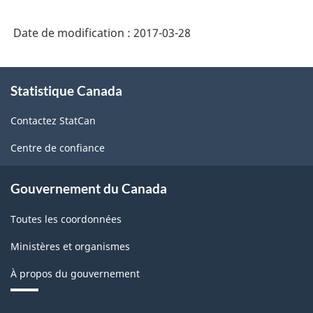
-
Date de modification :
2017-03-28
Structure
de
À
la
Statistique Canada
propos
classification
de
Contactez StatCan
ce
site
Centre de confiance
Gouvernement du Canada
Toutes les coordonnées
Ministères et organismes
À propos du gouvernement