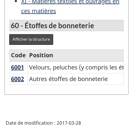
XI - Matières textiles et ouvrages en
ces matières
60 - Étoffes de bonneterie
Afficher la structure
Code
Position
6001
Velours, peluches (y compris les étof
Velours, peluches (y compris les étoff
Classification
type
6002
Autres étoffes de bonneterie
Autres étoffes de bonneterie
des
biens
(CTB)
2000
Date de modification :
2017-03-28
-