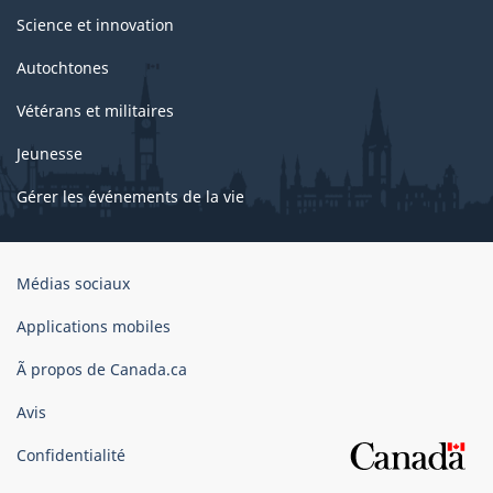
Science et innovation
Autochtones
Vétérans et militaires
Jeunesse
Gérer les événements de la vie
Organisation
Médias sociaux
du
gouvernement
Applications mobiles
du
Ã propos de Canada.ca
Canada
Avis
Confidentialité