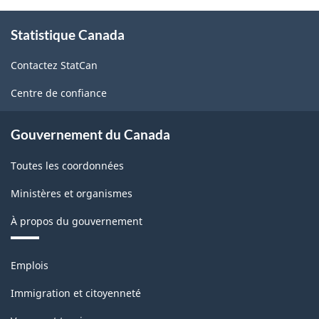
Structure
À
de
Statistique Canada
propos
de
la
Contactez StatCan
ce
classification
site
Centre de confiance
Gouvernement du Canada
Toutes les coordonnées
Ministères et organismes
À propos du gouvernement
Thèmes
Emplois
et
sujets
Immigration et citoyenneté