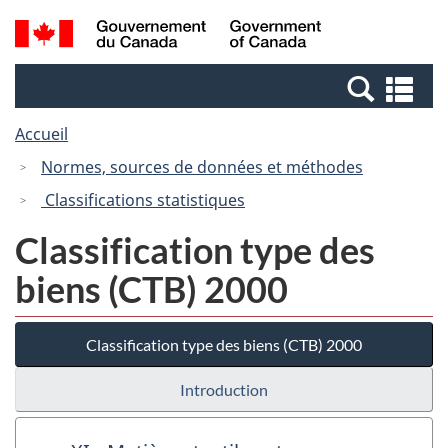
Passer
Passer
Recherche
/
au
à
et
Government
contenu
la
menus
of
Re
principal
version
Canada
et
HTML
Accueil
me
simplifiée
Normes, sources de données et méthodes
Classifications statistiques
Classification type des
biens (CTB) 2000
Classification type des biens (CTB) 2000
Introduction