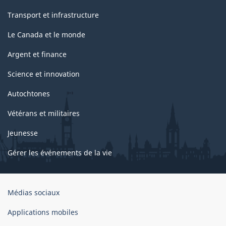
Transport et infrastructure
Le Canada et le monde
Argent et finance
Science et innovation
Autochtones
Vétérans et militaires
Jeunesse
Gérer les événements de la vie
Organisation
Médias sociaux
du
gouvernement
Applications mobiles
du