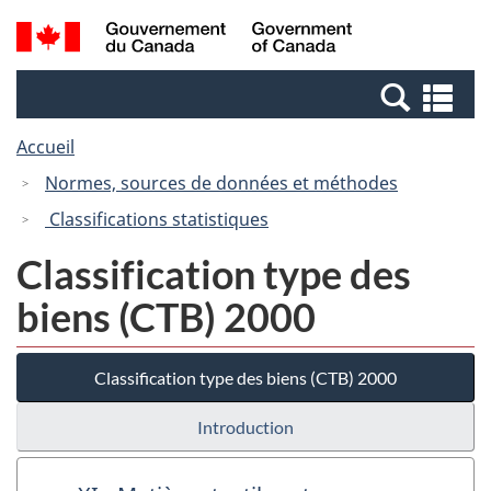
Passer
Passer
Recherche
/
au
à
et
Government
contenu
la
menus
of
Re
principal
version
Canada
et
HTML
Accueil
me
simplifiée
Normes, sources de données et méthodes
Classifications statistiques
Classification type des
biens (CTB) 2000
Classification type des biens (CTB) 2000
Introduction