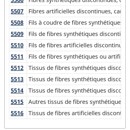
-
Structure
5507
Fibres artificielles discontinues, ca
Fibres artificielles discontinues, car
de
5508
Fils à coudre de fibres synthétiques 
Fils à coudre de fibres synthétiques o
la
5509
Fils de fibres synthétiques discontin
Fils de fibres synthétiques discontinue
classification
5510
Fils de fibres artificielles discontin
Fils de fibres artificielles discontinue
5511
Fils de fibres synthétiques ou artific
Fils de fibres synthétiques ou artifici
5512
Tissus de fibres synthétiques discon
Tissus de fibres synthétiques discon
5513
Tissus de fibres synthétiques disco
Tissus de fibres synthétiques discon
5514
Tissus de fibres synthétiques disco
Tissus de fibres synthétiques discon
5515
Autres tissus de fibres synthétiques
Autres tissus de fibres synthétiques 
5516
Tissus de fibres artificielles disconti
Tissus de fibres artificielles discontin