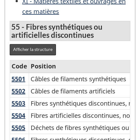
XI - Matières textiles et ouvrages en
ces matières
55 - Fibres synthétiques ou
artificielles discontinues
Afficher la structure
Code
Position
5501
Câbles de filaments synthétiques
Câbles de filaments synthétiques
Classification
type
5502
Câbles de filaments artificiels
Câbles de filaments artificiels
des
5503
Fibres synthétiques discontinues, no
Fibres synthétiques discontinues, non
biens
5504
Fibres artificielles discontinues, no
Fibres artificielles discontinues, non
(CTB)
5505
Déchets de fibres synthétiques ou arti
Déchets de fibres synthétiques ou artifi
2000
5506
Fibres synthétiques discontinues, c
Fibres synthétiques discontinues, car