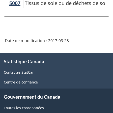
Structure
5007
Tissus de soie ou de déchets de soie
Tissus de soie ou de déchets de soie
de
la
classification
Date de modification :
2017-03-28
À
Statistique Canada
propos
de
Contactez StatCan
ce
site
Centre de confiance
Gouvernement du Canada
Toutes les coordonnées