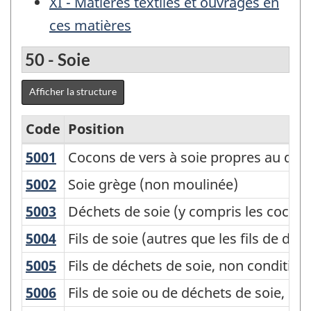
XI - Matières textiles et ouvrages en
ces matières
50 - Soie
Afficher la structure
Code
Position
5001
Cocons de vers à soie propres au dé
Cocons de vers à soie propres au dév
Classification
type
5002
Soie grège (non moulinée)
Soie grège (non moulinée)
des
5003
Déchets de soie (y compris les cocons 
Déchets de soie (y compris les cocons 
biens
5004
Fils de soie (autres que les fils de d
Fils de soie (autres que les fils de dé
(CTB)
5005
Fils de déchets de soie, non conditio
Fils de déchets de soie, non condition
2000
5006
Fils de soie ou de déchets de soie, co
Fils de soie ou de déchets de soie, con
-