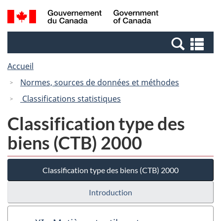
Passer
Passer
Recherche
/
au
à
et
Government
contenu
la
menus
of
Re
principal
version
Canada
et
HTML
Accueil
me
simplifiée
Normes, sources de données et méthodes
Classifications statistiques
Classification type des
biens (CTB) 2000
Classification type des biens (CTB) 2000
Introduction