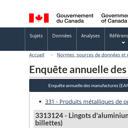
Sélection
de
la
langue
Menus
Sujets
Données
Analyses
Référen
des
sujets
Accueil
Normes, sources de données et
Enquête annuelle des
Enquête annuelle des manufactures (EAM)
331 - Produits métalliques de 
3313124 - Lingots d'aluminium
billettes)