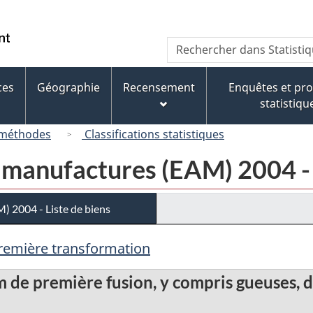
Passer
Passer
Passer
au
à
à
/
Recherche
Rechercher
contenu
« À
la
Government
dans
principal
propos
version
of
Statistique
de
HTML
ces
Géographie
Recensement
Enquêtes et p
Canada
Canada
ce
simplifiée
statistiqu
site »
 méthodes
Classifications statistiques
 manufactures (EAM) 2004 - 
 2004 - Liste de biens
première transformation
 de première fusion, y compris gueuses, d