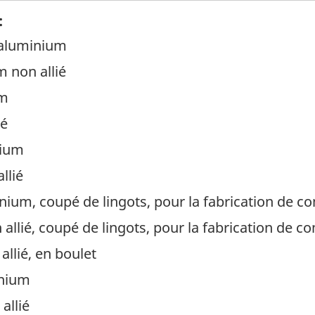
:
d'aluminium
m non allié
um
ié
nium
llié
inium, coupé de lingots, pour la fabrication de 
allié, coupé de lingots, pour la fabrication de 
llié, en boulet
inium
allié