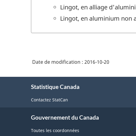
Lingot, en alliage d'alumi
Lingot, en aluminium non a
Date de modification :
2016-10-20
À
Statistique Canada
propos
de
Contactez StatCan
ce
site
Gouvernement du Canada
Toutes les coordonnées