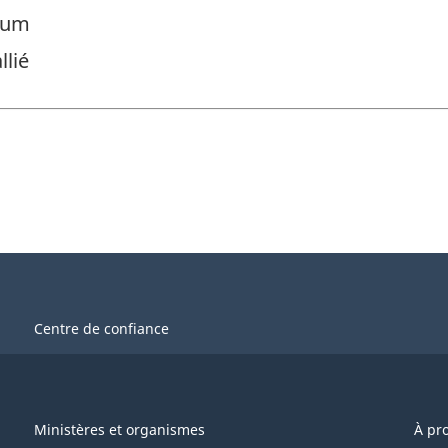
nium
llié
Centre de confiance
Ministères et organismes
À pr