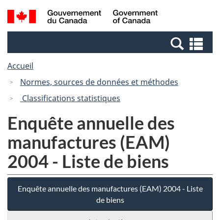
Passer
Passer
Recherche
/
au
à
et
Government
contenu
la
menus
of
Re
principal
version
Canada
et
HTML
Accueil
me
simplifiée
Normes, sources de données et méthodes
Classifications statistiques
Enquête annuelle des
manufactures (EAM)
2004 - Liste de biens
Enquête annuelle des manufactures (EAM) 2004 - Liste
de biens