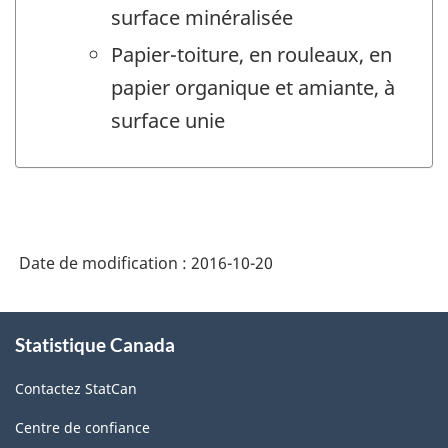
surface minéralisée
Papier-toiture, en rouleaux, en
papier organique et amiante, à
surface unie
Date de modification :
2016-10-20
À
Statistique Canada
propos
de
Contactez StatCan
ce
site
Centre de confiance