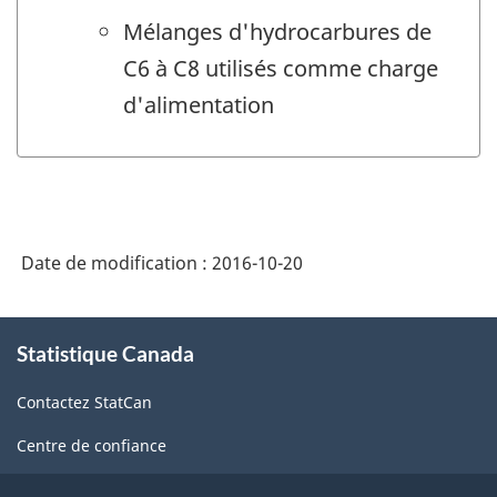
Mélanges d'hydrocarbures de
C6 à C8 utilisés comme charge
d'alimentation
Date de modification :
2016-10-20
À
Statistique Canada
propos
de
Contactez StatCan
ce
site
Centre de confiance