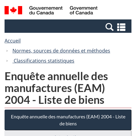
Passer
Passer
Recherche
/
au
à
et
Government
contenu
la
menus
of
Re
principal
version
Canada
et
HTML
Accueil
me
simplifiée
Normes, sources de données et méthodes
Classifications statistiques
Enquête annuelle des
manufactures (EAM)
2004 - Liste de biens
Enquête annuelle des manufactures (EAM) 2004 - Liste
de biens