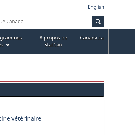
English
Recherche
rogrammes
À propos de
Canada.ca
es
StatCan
ine vétérinaire