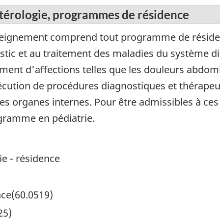
ntérologie, programmes de résidence
eignement comprend tout programme de résiden
ic et au traitement des maladies du système dige
ment d'affections telles que les douleurs abdomina
exécution de procédures diagnostiques et thérape
les organes internes. Pour être admissibles à c
gramme en pédiatrie.
ie - résidence
nce(60.0519)
25)