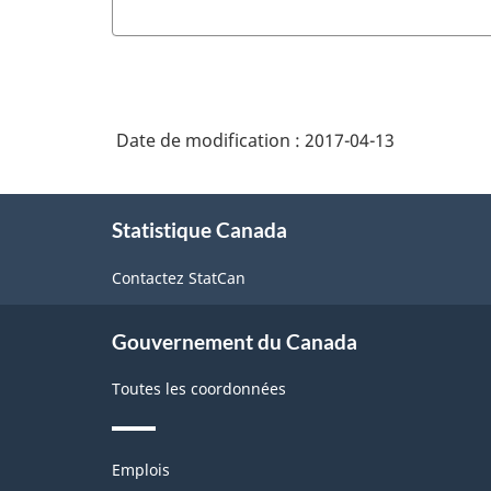
Date de modification :
2017-04-13
À
Statistique Canada
propos
de
Contactez StatCan
ce
site
Gouvernement du Canada
Toutes les coordonnées
Thèmes
Emplois
et