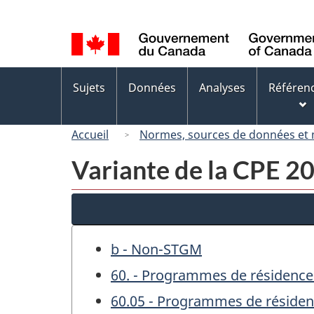
Sélection
de
la
langue
Menus
Sujets
Données
Analyses
Référen
des
sujets
Accueil
Normes, sources de données et
Variante de la CPE 
b - Non-STGM
60. - Programmes de résidence
60.05 - Programmes de résidenc