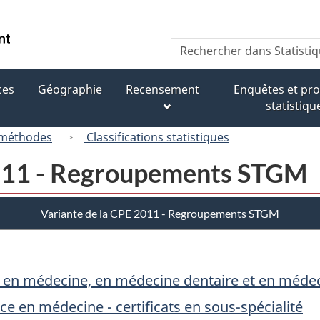
Passer
Passer
Passer
au
à
à
/
Recherche
Rechercher
contenu
« À
la
Government
dans
principal
propos
version
of
Statistique
de
HTML
ces
Géographie
Recensement
Enquêtes et p
Canada
Canada
ce
simplifiée
statistiqu
site »
 méthodes
Classifications statistiques
2011 - Regroupements STGM
Variante de la CPE 2011 - Regroupements STGM
 en médecine, en médecine dentaire et en médec
e en médecine - certificats en sous-spécialité