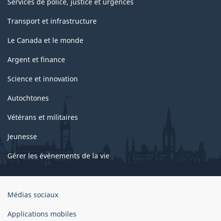
Services de police, justice et urgences
Transport et infrastructure
Le Canada et le monde
Argent et finance
Science et innovation
Autochtones
Vétérans et militaires
Jeunesse
Gérer les événements de la vie
Organisation
Médias sociaux
du
gouvernement
Applications mobiles