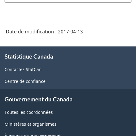
Date de modification :
2017-04-13
À
Statistique Canada
propos
de
Contactez StatCan
ce
site
Centre de confiance
Gouvernement du Canada
Toutes les coordonnées
Ministères et organismes
À propos du gouvernement