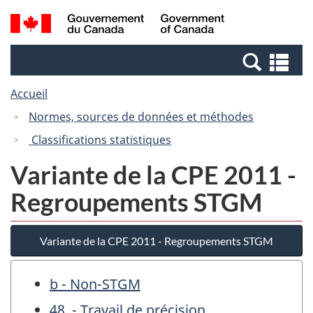
Passer
Passer
Recherche
/
au
à
et
Government
contenu
la
menus
of
Re
principal
version
Canada
et
HTML
Accueil
me
simplifiée
Normes, sources de données et méthodes
Classifications statistiques
Variante de la CPE 2011 -
Regroupements STGM
Variante de la CPE 2011 - Regroupements STGM
b - Non-STGM
48. - Travail de précision