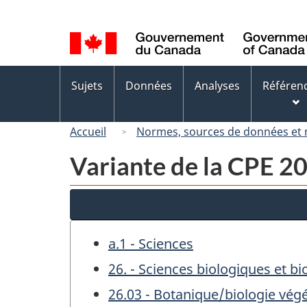
Sélection
de
la
langue
Menus
Sujets
Données
Analyses
Référen
des
sujets
Accueil
Normes, sources de données et
Variante de la CPE 
a.1 - Sciences
26. - Sciences biologiques et b
26.03 - Botanique/biologie végé