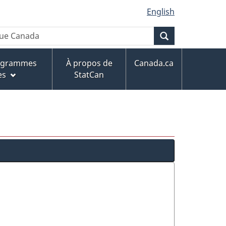
English
Recherche
rogrammes
À propos de
Canada.ca
es
StatCan