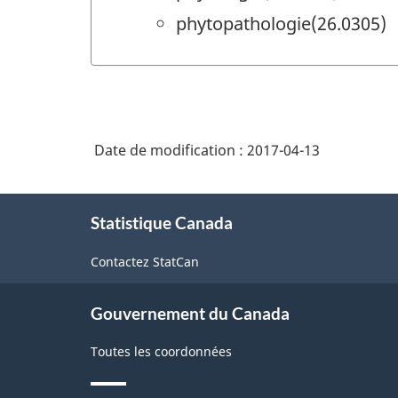
phytopathologie(26.0305)
Date de modification :
2017-04-13
À
Statistique Canada
propos
de
Contactez StatCan
ce
site
Gouvernement du Canada
Toutes les coordonnées