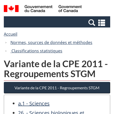
Passer
Passer
Recherche
/
au
à
et
Government
contenu
la
menus
of
Re
principal
version
Canada
et
HTML
Accueil
me
simplifiée
Normes, sources de données et méthodes
Classifications statistiques
Variante de la CPE 2011 -
Regroupements STGM
Variante de la CPE 2011 - Regroupements STGM
a.1 - Sciences
26. - Sciences biologiques et