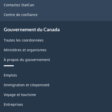
de
Contactez StatCan
ce
site
Centre de confiance
Gouvernement du Canada
Toutes les coordonnées
Ministères et organismes
À propos du gouvernement
Thèmes
Emplois
et
sujets
Immigration et citoyenneté
Voyage et tourisme
Entreprises