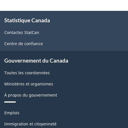
À
Statistique Canada
propos
de
Contactez StatCan
ce
site
Centre de confiance
Gouvernement du Canada
Toutes les coordonnées
Ministères et organismes
À propos du gouvernement
Thèmes
Emplois
et
sujets
Immigration et citoyenneté