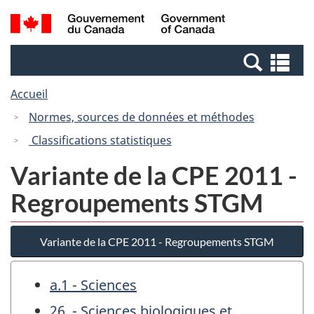
Passer
Passer
Recherche
/
au
à
et
Government
contenu
la
menus
of
Re
principal
version
Canada
et
HTML
Accueil
me
simplifiée
Normes, sources de données et méthodes
Classifications statistiques
Variante de la CPE 2011 -
Regroupements STGM
Variante de la CPE 2011 - Regroupements STGM
a.1 - Sciences
26. - Sciences biologiques et