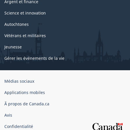
Argent et finance
Science et innovation
Autochtones
Vétérans et militaires
Jeunesse
Gérer les événements de la vie
Organisation
Médias sociaux
du
gouvernement
Applications mobiles
du
Ã propos de Canada.ca
Canada
Avis
Confidentialité