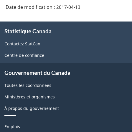
Date de modification :
2017-04-13
À
Statistique Canada
propos
de
Contactez StatCan
ce
site
Centre de confiance
Gouvernement du Canada
Toutes les coordonnées
Ministères et organismes
À propos du gouvernement
Thèmes
Emplois
et