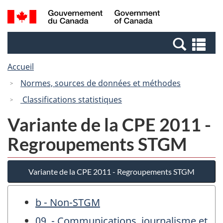
Passer
Passer
Recherche
/
au
à
et
Government
contenu
la
menus
of
Re
principal
version
Canada
et
HTML
Accueil
me
simplifiée
Normes, sources de données et méthodes
Classifications statistiques
Variante de la CPE 2011 -
Regroupements STGM
Variante de la CPE 2011 - Regroupements STGM
b - Non-STGM
09. - Communications, journalisme et