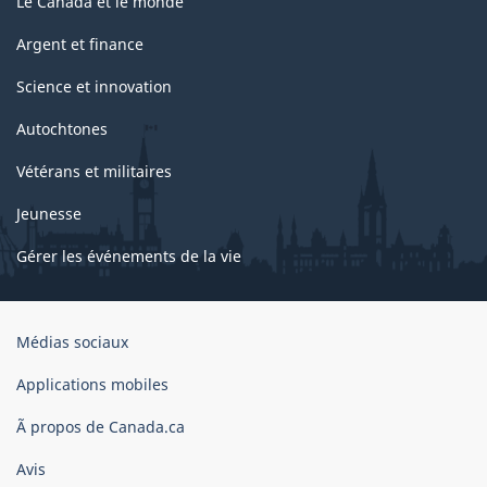
Le Canada et le monde
Argent et finance
Science et innovation
Autochtones
Vétérans et militaires
Jeunesse
Gérer les événements de la vie
Organisation
Médias sociaux
du
gouvernement
Applications mobiles
du
Ã propos de Canada.ca
Canada
Avis