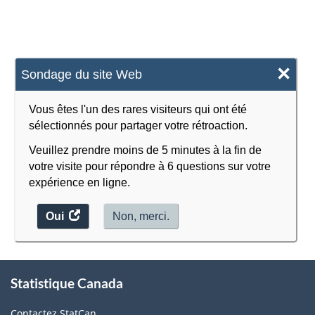
×
Sondage du site Web
Vous êtes l'un des rares visiteurs qui ont été
sélectionnés pour partager votre rétroaction.
Veuillez prendre moins de 5 minutes à la fin de
votre visite pour répondre à 6 questions sur votre
expérience en ligne.
Oui
accéder
Non, merci.
au
sondage.
À
Statistique Canada
propos
de
Contactez StatCan