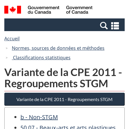
Passer
Passer
Passer
Recherche
/
au
au
à
et
Government
Gestionnaire
contenu
la
menus
of
Re
des
principal
version
Canada
et
Invitations
HTML
Accueil
me
simplifiée
Normes, sources de données et méthodes
Classifications statistiques
Variante de la CPE 2011 -
Regroupements STGM
Variante de la CPE 2011 - Regroupements STGM
b - Non-STGM
50.07 - Beaux-arts et arts plastiques