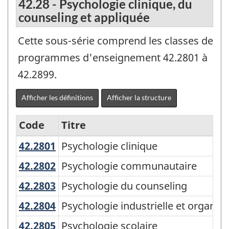
42.28 - Psychologie clinique, du
counseling et appliquée
Cette sous-série comprend les classes de
programmes d'enseignement 42.2801 à
42.2899.
Afficher les définitions
Afficher la structure
Code
Titre
42.2801
Psychologie clinique
Psychologie clinique
Variante
de
42.2802
Psychologie communautaire
Psychologie communautaire
la
42.2803
Psychologie du counseling
Psychologie du counseling
CPE
42.2804
Psychologie industrielle et organi
Psychologie industrielle et organisa
2011
42.2805
Psychologie scolaire
Psychologie scolaire