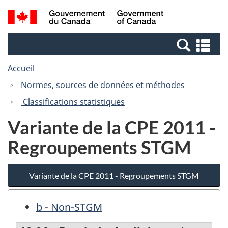
Passer
Passer
Recherche
/
au
à
et
Government
contenu
la
menus
of
Re
principal
version
Canada
et
HTML
Accueil
me
simplifiée
Normes, sources de données et méthodes
Classifications statistiques
Variante de la CPE 2011 -
Regroupements STGM
Variante de la CPE 2011 - Regroupements STGM
b - Non-STGM