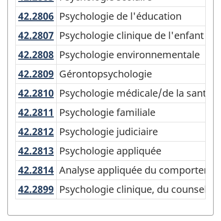
-
42.2806
Psychologie de l'éducation
Psychologie de l'éducation
Regroupements
STGM
42.2807
Psychologie clinique de l'enfant
Psychologie clinique de l'enfant
-
42.2808
Psychologie environnementale
Psychologie environnementale
Structure
42.2809
Gérontopsychologie
Gérontopsychologie
de
42.2810
Psychologie médicale/de la santé
Psychologie médicale/de la santé
la
42.2811
Psychologie familiale
Psychologie familiale
classification
42.2812
Psychologie judiciaire
Psychologie judiciaire
42.2813
Psychologie appliquée
Psychologie appliquée
42.2814
Analyse appliquée du comportem
Analyse appliquée du comporteme
42.2899
Psychologie clinique, du counseli
Psychologie clinique, du counseling