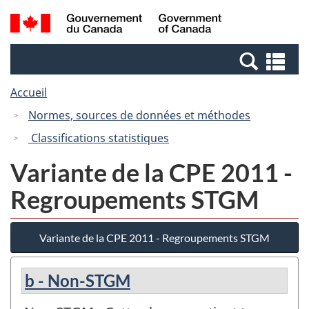
Passer
Passer
Recherche
/
au
à
et
Government
contenu
la
menus
of
Re
principal
version
Canada
et
HTML
Accueil
me
simplifiée
Normes, sources de données et méthodes
Classifications statistiques
Variante de la CPE 2011 -
Regroupements STGM
Variante de la CPE 2011 - Regroupements STGM
b - Non-STGM