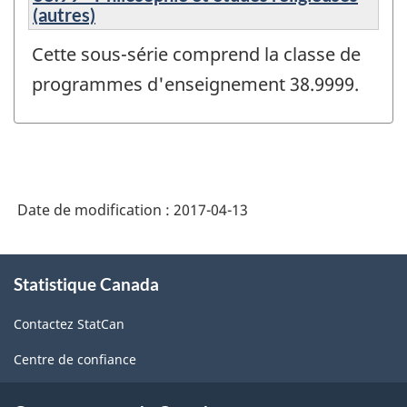
(autres)
Cette sous-série comprend la classe de
programmes d'enseignement 38.9999.
Date de modification :
2017-04-13
À
Statistique Canada
propos
de
Contactez StatCan
ce
site
Centre de confiance