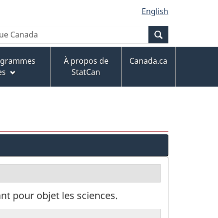
English
Recherche
rogrammes
À propos de
Canada.ca
es
StatCan
t pour objet les sciences.