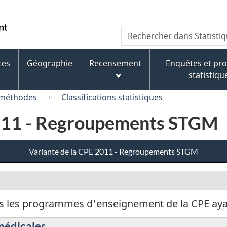
Passer
Passer
Passer
au
à
à
/
Recherche
Rechercher
contenu
« À
la
Government
dans
principal
propos
version
of
Statistique
de
HTML
ces
Géographie
Recensement
Enquêtes et p
Canada
Canada
ce
simplifiée
statistiqu
site »
 méthodes
Classifications statistiques
2011 - Regroupements STGM
Variante de la CPE 2011 - Regroupements STGM
ous les programmes d'enseignement de la CPE ayan
omédicales