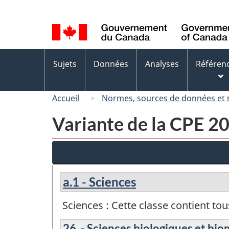
Sélection
de
la
langue
Menus
Sujets
Données
Analyses
Référen
des
sujets
Accueil
Normes, sources de données et
Variante de la CPE 
a.1 - Sciences
Sciences : Cette classe contient t
26. - Sciences biologiques et bi