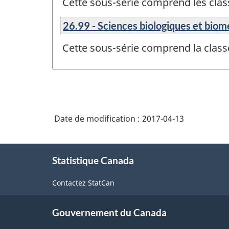
Cette sous-série comprend les cla
26.99 - Sciences biologiques et biom
Cette sous-série comprend la cla
Date de modification :
2017-04-13
À
Statistique Canada
propos
de
Contactez StatCan
ce
site
Gouvernement du Canada