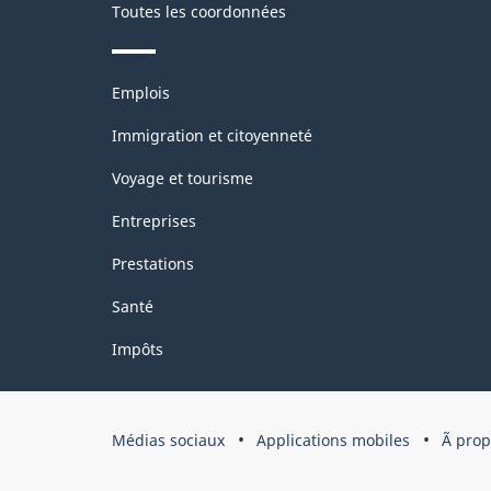
Toutes les coordonnées
Thèmes
Emplois
et
sujets
Immigration et citoyenneté
Voyage et tourisme
Entreprises
Prestations
Santé
Impôts
Organisation
Médias sociaux
Applications mobiles
Ã pro
du
gouvernement