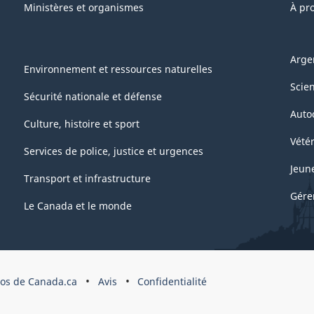
Ministères et organismes
À pr
Arge
Environnement et ressources naturelles
Scie
Sécurité nationale et défense
Auto
Culture, histoire et sport
Vétér
Services de police, justice et urgences
Jeun
Transport et infrastructure
Gére
Le Canada et le monde
pos de Canada.ca
Avis
Confidentialité