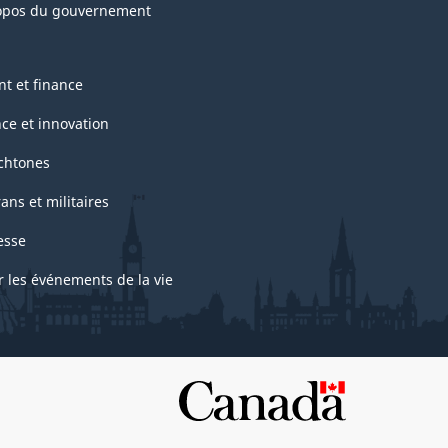
opos du gouvernement
nt et finance
nce et innovation
chtones
ans et militaires
esse
r les événements de la vie