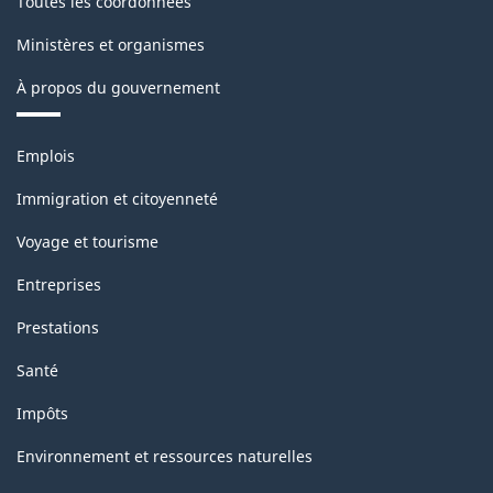
Toutes les coordonnées
Ministères et organismes
À propos du gouvernement
Thèmes
Emplois
et
sujets
Immigration et citoyenneté
Voyage et tourisme
Entreprises
Prestations
Santé
Impôts
Environnement et ressources naturelles