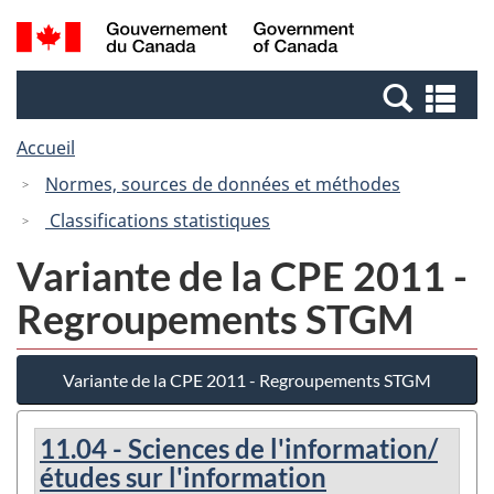
Passer
Passer
Recherche
/
au
à
et
Government
contenu
la
menus
of
Re
principal
version
Canada
et
HTML
Accueil
me
simplifiée
Normes, sources de données et méthodes
Classifications statistiques
Variante de la CPE 2011 -
Regroupements STGM
Variante de la CPE 2011 - Regroupements STGM
11.04 - Sciences de l'information/
études sur l'information