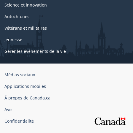
Science et innovation
Autochtones
Vétérans et militaires
Jeunesse
Gérer les événements de la vie
Organisation
Médias sociaux
du
gouvernement
Applications mobiles
du
Ã propos de Canada.ca
Canada
Avis
Confidentialité