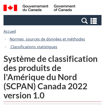
Passer
Passer
Recherche
/
au
à
et
Government
contenu
la
menus
of
Re
principal
version
Canada
et
HTML
Accueil
me
simplifiée
Normes, sources de données et méthodes
Classifications statistiques
Système de classification
des produits de
l'Amérique du Nord
(SCPAN) Canada 2022
version 1.0