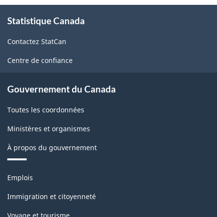
À
Statistique Canada
propos
de
Contactez StatCan
ce
site
Centre de confiance
Gouvernement du Canada
Toutes les coordonnées
Ministères et organismes
À propos du gouvernement
Thèmes
Emplois
et
sujets
Immigration et citoyenneté
Voyage et tourisme