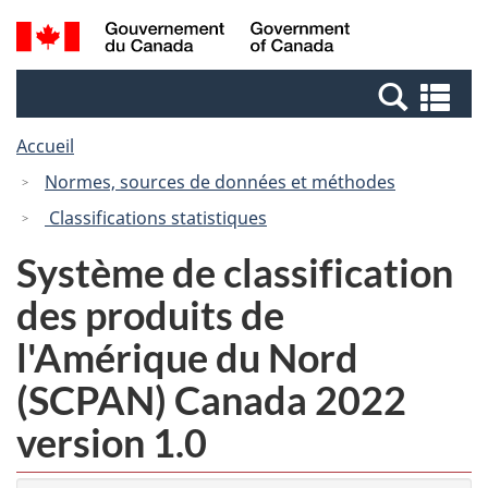
Passer
Passer
Recherche
/
au
à
et
Government
contenu
la
menus
of
Re
principal
version
Canada
et
HTML
Accueil
me
simplifiée
Normes, sources de données et méthodes
Classifications statistiques
Système de classification
des produits de
l'Amérique du Nord
(SCPAN) Canada 2022
version 1.0