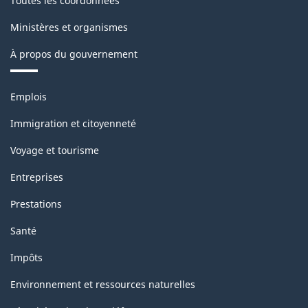
Toutes les coordonnées
-
Ministères et organismes
Structure
de
À propos du gouvernement
la
Thèmes
classification
Emplois
et
sujets
Immigration et citoyenneté
Voyage et tourisme
Entreprises
Prestations
Santé
Impôts
Environnement et ressources naturelles