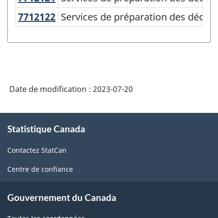
de
7712122
Services de préparation des décla
Services de préparation des déclara
classification
des
produits
de
Date de modification :
2023-07-20
l'Amérique
du
À
Nord
Statistique Canada
propos
de
(SCPAN)
Contactez StatCan
ce
Canada
site
Centre de confiance
2022
version
Gouvernement du Canada
1.0