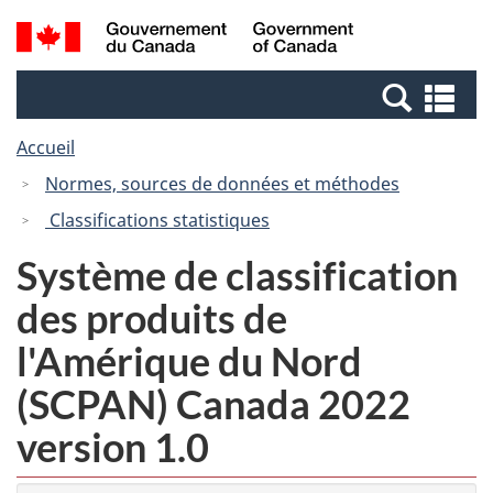
Passer
Passer
Recherche
/
au
à
et
Government
contenu
la
menus
of
Re
principal
version
Canada
et
HTML
Accueil
me
simplifiée
Normes, sources de données et méthodes
Classifications statistiques
Système de classification
des produits de
l'Amérique du Nord
(SCPAN) Canada 2022
version 1.0