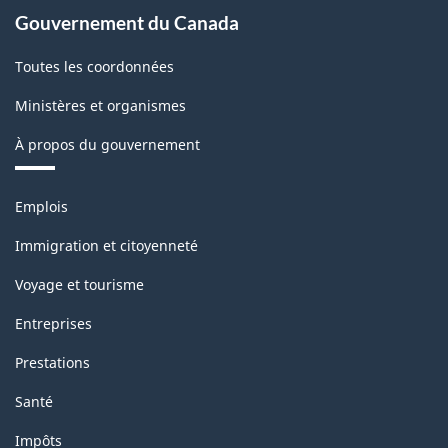
1.0
Gouvernement du Canada
-
Toutes les coordonnées
Structure
de
Ministères et organismes
la
À propos du gouvernement
classification
Thèmes
Emplois
et
sujets
Immigration et citoyenneté
Voyage et tourisme
Entreprises
Prestations
Santé
Impôts