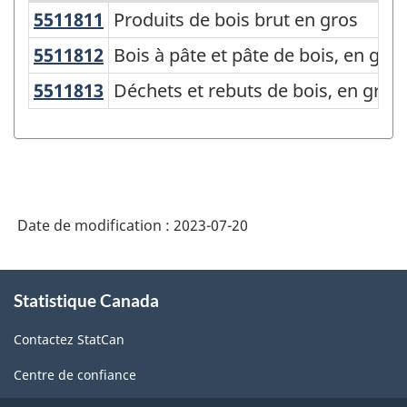
5511811
Produits de bois brut en gros
Produits de bois brut en gros
Système
de
5511812
Bois à pâte et pâte de bois, en gr
Bois à pâte et pâte de bois, en gros
classification
5511813
Déchets et rebuts de bois, en gro
Déchets et rebuts de bois, en gros
des
produits
de
l'Amérique
Date de modification :
2023-07-20
du
Nord
À
(SCPAN)
Statistique Canada
propos
Canada
de
Contactez StatCan
ce
2022
site
Centre de confiance
version