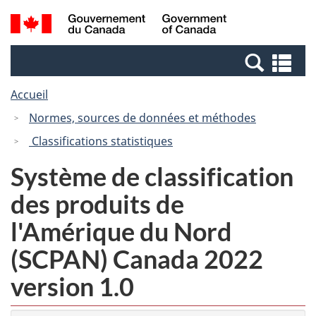
Passer
Passer
Recherche
/
au
à
et
Government
contenu
la
menus
of
Re
principal
version
Canada
et
HTML
Accueil
me
simplifiée
Normes, sources de données et méthodes
Classifications statistiques
Système de classification
des produits de
l'Amérique du Nord
(SCPAN) Canada 2022
version 1.0