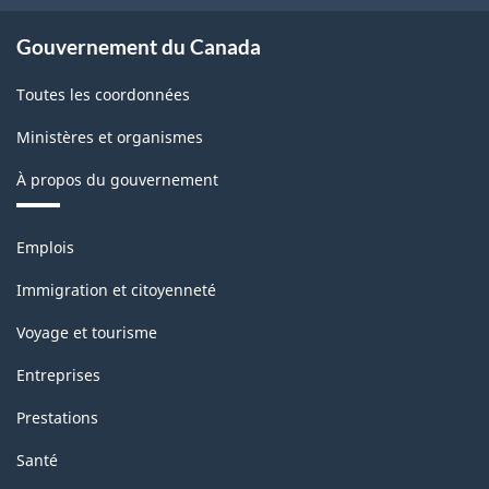
2022
version
Gouvernement du Canada
1.0
Toutes les coordonnées
-
Ministères et organismes
Structure
de
À propos du gouvernement
la
Thèmes
classification
Emplois
et
sujets
Immigration et citoyenneté
Voyage et tourisme
Entreprises
Prestations
Santé