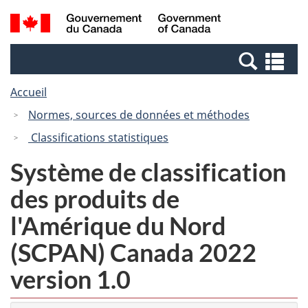
Passer
Passer
Recherche
/
au
à
et
Government
contenu
la
menus
of
Re
principal
version
Canada
et
HTML
Accueil
me
simplifiée
Normes, sources de données et méthodes
Classifications statistiques
Système de classification
des produits de
l'Amérique du Nord
(SCPAN) Canada 2022
version 1.0