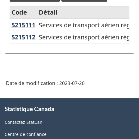
Code
Détail
5215111
Services de transport aérien régu
Services de transport aérien régul
Système
de
5215112
Services de transport aérien régu
Services de transport aérien réguli
classification
des
produits
de
Date de modification :
2023-07-20
l'Amérique
du
À
Nord
Statistique Canada
propos
de
(SCPAN)
Contactez StatCan
ce
Canada
site
Centre de confiance