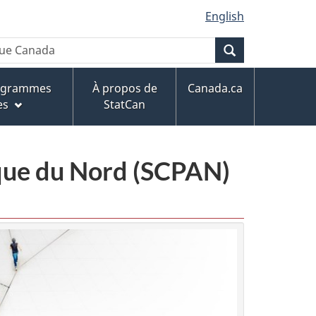
English
Recherche
rogrammes
À propos de
Canada.ca
es
StatCan
ique du Nord (SCPAN)