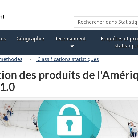
Passer
Passer
Passer
au
à
à
/
Recherche
Rechercher
contenu
« À
la
Government
dans
principal
propos
version
of
Statistique
de
HTML
ces
Géographie
Recensement
Enquêtes et p
Canada
Canada
ce
simplifiée
statistiqu
site »
 méthodes
Classifications statistiques
tion des produits de l'Amér
1.0