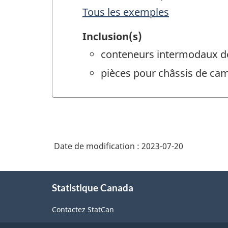
Tous les exemples
Inclusion(s)
conteneurs intermodaux d
pièces pour châssis de ca
Date de modification :
2023-07-20
À
Statistique Canada
propos
de
Contactez StatCan
ce
site