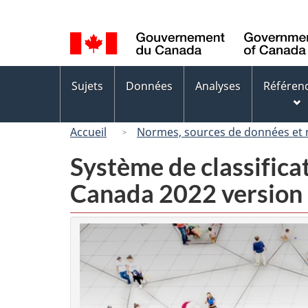
Sélection
de
la
langue
Menus
Sujets
Données
Analyses
Référen
des
sujets
Accueil
Normes, sources de données et
Système de classifica
Canada 2022 version 