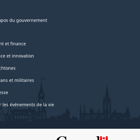
opos du gouvernement
nt et finance
nce et innovation
chtones
ans et militaires
esse
r les événements de la vie