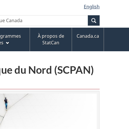
English
Recherche
rogrammes
À propos de
Canada.ca
es
StatCan
ique du Nord (SCPAN)