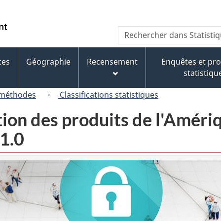
Passer
Passer
Passer
au
à
à
/
Recherche
Rechercher
contenu
« À
la
Government
dans
principal
propos
version
of
Statistique
de
HTML
ces
Géographie
Recensement
Enquêtes et p
Canada
Canada
ce
simplifiée
statistiqu
site »
 méthodes
Classifications statistiques
tion des produits de l'Amér
1.0