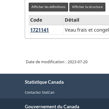
Afficher les définitions
Afficher la structure
Code
Détail
1721141
Veau
Veau frais et conge
Système
frais
de
et
classification
congelé
des
(sauf
Date de modification :
2023-07-20
produits
les
de
carcasses
À
et
l'Amérique
Statistique Canada
propos
les
du
de
demi-
Contactez StatCan
ce
Nord
carcasses)
site
(SCPAN)
Gouvernement du Canada