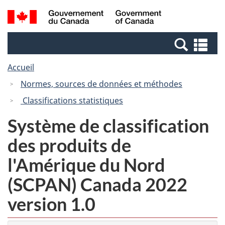
Passer
Passer
Recherche
/
au
à
et
Government
contenu
la
menus
of
Re
principal
version
Canada
et
HTML
Accueil
me
simplifiée
Normes, sources de données et méthodes
Classifications statistiques
Système de classification
des produits de
l'Amérique du Nord
(SCPAN) Canada 2022
version 1.0