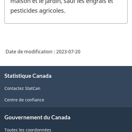
maison et le jardin, sauf les engrais et
pesticides agricoles.
Date de modification :
2023-07-20
À
Statistique Canada
propos
de
Contactez StatCan
ce
site
Centre de confiance
Gouvernement du Canada
Toutes les coordonnées