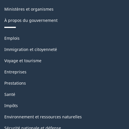
Ministères et organismes
À propos du gouvernement
Thèmes
Emplois
et
sujets
Immigration et citoyenneté
Voyage et tourisme
Entreprises
Prestations
Santé
Impôts
Environnement et ressources naturelles
Sécurité nationale et défense