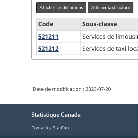
Afficher les définitions
Afficher la structure
Code
Sous-classe
521211
Services
Services de limousi
Système
de
de
521212
Services
Services de taxi lo
limousine
de
classification
locaux
taxi
des
locaux
produits
et
de
Date de modification :
2023-07-20
de
l'Amérique
centres
À
du
d'appels
Statistique Canada
propos
pour
Nord
de
taxi
Contactez StatCan
(SCPAN)
ce
site