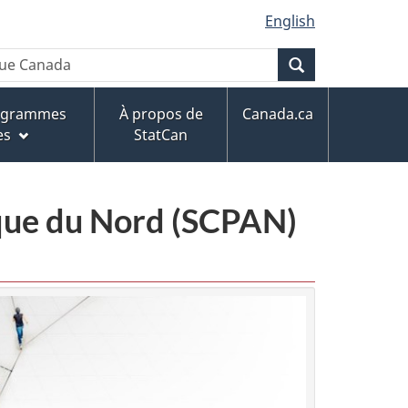
English
Recherche
rogrammes
À propos de
Canada.ca
es
StatCan
ique du Nord (SCPAN)