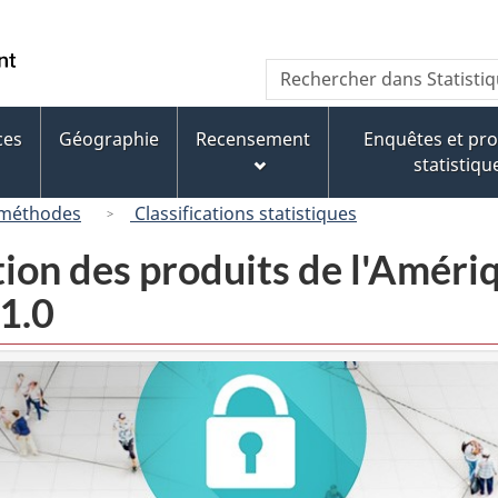
Passer
Passer
Passer
au
à
à
/
Recherche
Rechercher
contenu
« À
la
Government
dans
principal
propos
version
of
Statistique
de
HTML
ces
Géographie
Recensement
Enquêtes et p
Canada
Canada
ce
simplifiée
statistiqu
site »
 méthodes
Classifications statistiques
tion des produits de l'Amér
1.0