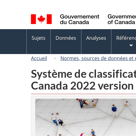
Sélection
de
la
langue
Menus
Sujets
Données
Analyses
Référen
des
sujets
Accueil
Normes, sources de données et
Système de classifica
Canada 2022 version 