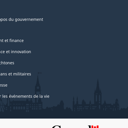
opos du gouvernement
nt et finance
nce et innovation
chtones
ans et militaires
esse
r les événements de la vie