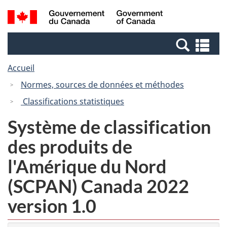
Passer
Passer
Recherche
/
au
à
et
Government
contenu
la
menus
of
Re
principal
version
Canada
et
HTML
Accueil
me
simplifiée
Normes, sources de données et méthodes
Classifications statistiques
Système de classification
des produits de
l'Amérique du Nord
(SCPAN) Canada 2022
version 1.0