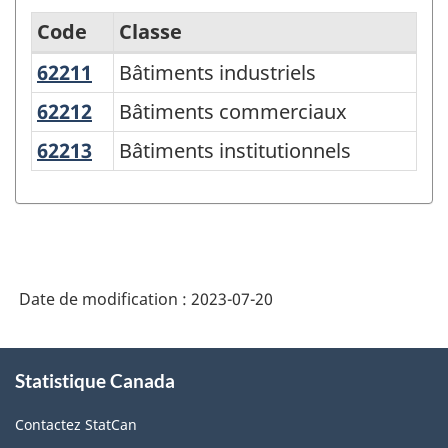
Code
Classe
62211
Bâtiments industriels
Bâtiments industriels
Système
de
62212
Bâtiments commerciaux
Bâtiments commerciaux
classification
62213
Bâtiments institutionnels
Bâtiments institutionnels
des
produits
de
l'Amérique
Date de modification :
2023-07-20
du
Nord
À
(SCPAN)
Statistique Canada
propos
Canada
de
Contactez StatCan
ce
2022