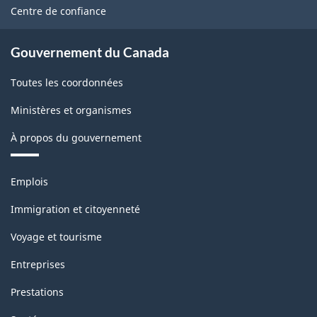
site
Centre de confiance
version
1.0
Gouvernement du Canada
-
Toutes les coordonnées
Structure
de
Ministères et organismes
la
À propos du gouvernement
classification
Thèmes
Emplois
et
sujets
Immigration et citoyenneté
Voyage et tourisme
Entreprises
Prestations