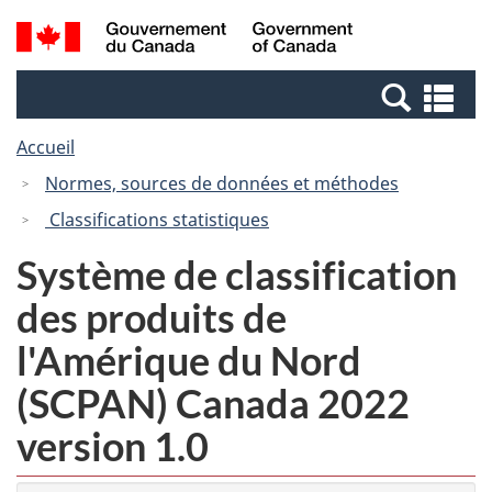
Passer
Passer
Recherche
/
au
à
et
Government
contenu
la
menus
of
Re
principal
version
Canada
et
HTML
Accueil
me
simplifiée
Normes, sources de données et méthodes
Classifications statistiques
Système de classification
des produits de
l'Amérique du Nord
(SCPAN) Canada 2022
version 1.0