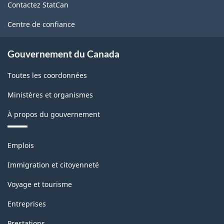
Contactez StatCan
ce
site
Centre de confiance
Gouvernement du Canada
Toutes les coordonnées
Ministères et organismes
À propos du gouvernement
Thèmes
Emplois
et
sujets
Immigration et citoyenneté
Voyage et tourisme
Entreprises
Prestations