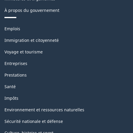
À propos du gouvernement
Thèmes
Emplois
et
sujets
Immigration et citoyenneté
Voyage et tourisme
Entreprises
Prestations
Santé
Impôts
Environnement et ressources naturelles
Sécurité nationale et défense
Culture, histoire et sport