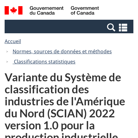
Passer
Passer
Recherche
/
au
à
et
Government
contenu
la
menus
of
Re
principal
version
Canada
et
HTML
Accueil
me
simplifiée
Normes, sources de données et méthodes
Classifications statistiques
Variante du Système de
classification des
industries de l'Amérique
du Nord (SCIAN) 2022
version 1.0 pour la
production industrielle