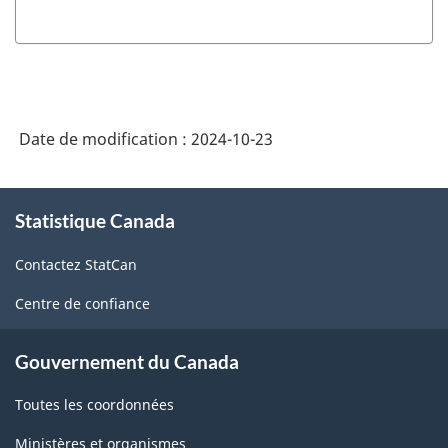
Date de modification :
2024-10-23
À
Statistique Canada
propos
de
Contactez StatCan
ce
site
Centre de confiance
Gouvernement du Canada
Toutes les coordonnées
Ministères et organismes