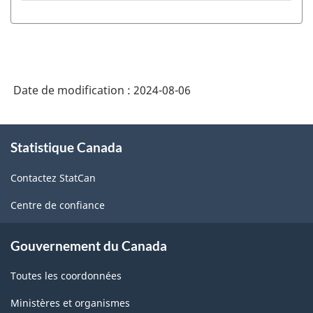
du
Système
de
classification
Date de modification :
2024-08-06
des
industries
À
Statistique Canada
propos
de
de
l'Amérique
Contactez StatCan
ce
du
site
Centre de confiance
Nord
(SCIAN)
Gouvernement du Canada
2022
Toutes les coordonnées
version
Ministères et organismes
1.0