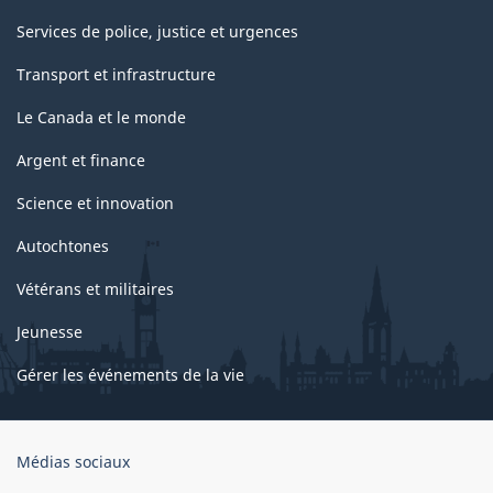
2008)
Services de police, justice et urgences
-
Transport et infrastructure
Structure
de
Le Canada et le monde
la
Argent et finance
classification
Science et innovation
Autochtones
Vétérans et militaires
Jeunesse
Gérer les événements de la vie
Organisation
Médias sociaux
du