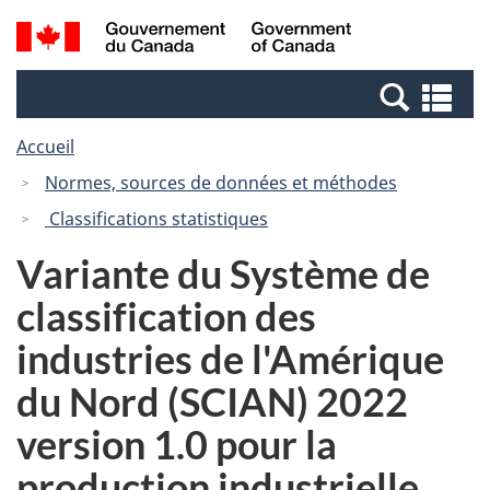
Passer
Passer
Recherche
/
au
à
et
Government
contenu
la
menus
of
Re
principal
version
Canada
et
HTML
Accueil
me
simplifiée
Normes, sources de données et méthodes
Classifications statistiques
Variante du Système de
classification des
industries de l'Amérique
du Nord (SCIAN) 2022
version 1.0 pour la
production industrielle