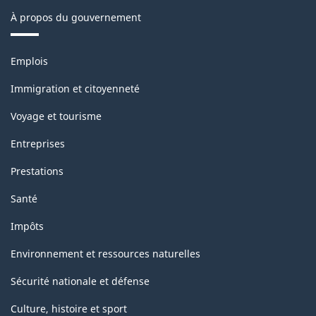
À propos du gouvernement
pour
la
Thèmes
Emplois
production
et
sujets
industrielle
Immigration et citoyenneté
(selon
Voyage et tourisme
les
Entreprises
recommandations
Prestations
internationales
Santé
concernant
Impôts
les
statistiques
Environnement et ressources naturelles
industrielles
Sécurité nationale et défense
de
Culture, histoire et sport