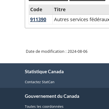
Code
Titre
911390
Autres
Autres services fédéraux 
Variante
services
du
fédéraux
Système
relatifs
de
à
Date de modification :
2024-08-06
classification
la
des
main-
À
d'oeuvre,
industries
Statistique Canada
propos
à
de
de
l'emploi
Contactez StatCan
ce
l'Amérique
et
site
du
à
Gouvernement du Canada
Nord
l'immigration
Toutes les coordonnées
(SCIAN)