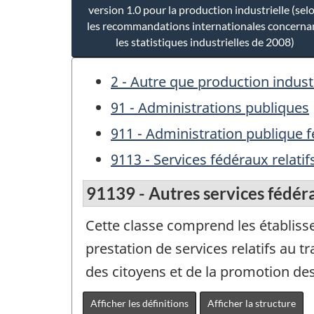
version 1.0 pour la production industrielle (sel
les recommandations internationales concerna
les statistiques industrielles de 2008)
2 - Autre que production industr
91 - Administrations publiques
911 - Administration publique f
9113 - Services fédéraux relatif
91139 - Autres services fédéra
Cette classe comprend les établiss
prestation de services relatifs au t
des citoyens et de la promotion des 
Afficher les définitions
Afficher la structure