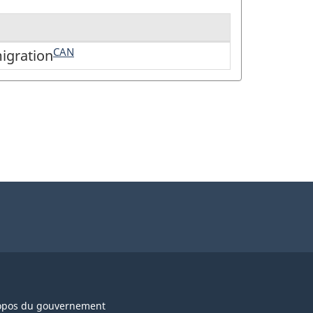
CAN
migration
opos du gouvernement