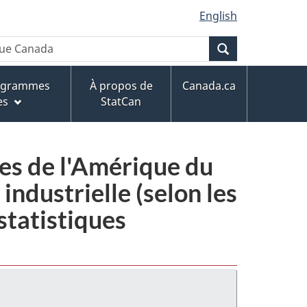
English
Recherche
rogrammes
À propos de
Canada.ca
es
StatCan
ies de l'Amérique du
ndustrielle (selon les
statistiques