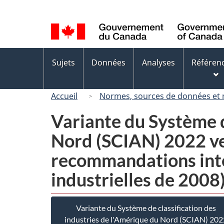
Sélection
de
la
langue
Menus
Sujets
Données
Analyses
Référen
des
sujets
Accueil
Normes, sources de données et
Variante du Système d
Nord (SCIAN) 2022 ver
recommandations inte
industrielles de 2008
Variante du Système de classification des
industries de l'Amérique du Nord (SCIAN) 202