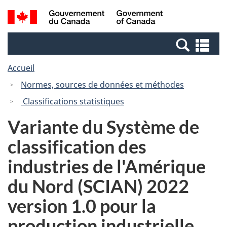
Passer
Passer
Recherche
/
au
à
et
Government
contenu
la
menus
of
Re
principal
version
Canada
et
HTML
Accueil
me
simplifiée
Normes, sources de données et méthodes
Classifications statistiques
Variante du Système de
classification des
industries de l'Amérique
du Nord (SCIAN) 2022
version 1.0 pour la
production industrielle