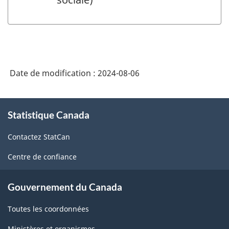
Date de modification :
2024-08-06
À
Statistique Canada
propos
de
Contactez StatCan
ce
site
Centre de confiance
Gouvernement du Canada
Toutes les coordonnées
Ministères et organismes