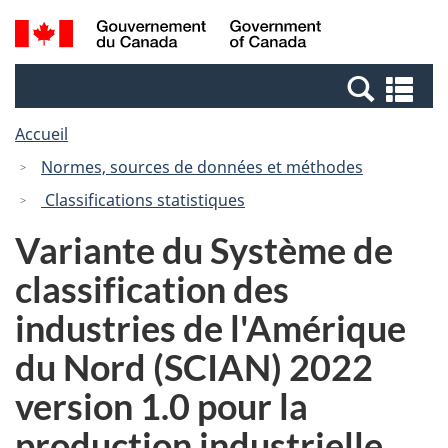
Passer
Passer
Recherche
/
au
à
et
Government
contenu
la
menus
of
Re
principal
version
Canada
et
HTML
Accueil
me
simplifiée
Normes, sources de données et méthodes
Classifications statistiques
Variante du Système de
classification des
industries de l'Amérique
du Nord (SCIAN) 2022
version 1.0 pour la
production industrielle