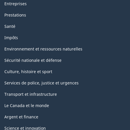
les
Entreprises
recommandations
Prestations
internationales
Santé
concernant
Impôts
les
statistiques
Environnement et ressources naturelles
industrielles
Sécurité nationale et défense
de
Culture, histoire et sport
2008)
Services de police, justice et urgences
-
Transport et infrastructure
Structure
de
Le Canada et le monde
la
Argent et finance
classification
Science et innovation