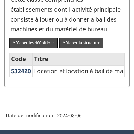
établissements dont l'activité principale
consiste à louer ou à donner à bail des
machines et du matériel de bureau.
Afficher les définitions
Afficher la structure
Code
Titre
532420
Location et location à bail de mac
Location et location à bail de machi
Variante
du
Système
de
classification
Date de modification :
2024-08-06
des
industries
À