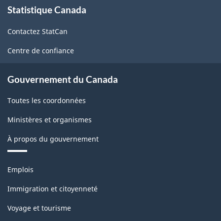
Statistique Canada
propos
de
de
l'Amérique
Contactez StatCan
ce
du
site
Centre de confiance
Nord
(SCIAN)
Gouvernement du Canada
2022
Toutes les coordonnées
version
Ministères et organismes
1.0
À propos du gouvernement
pour
la
Thèmes
Emplois
production
et
sujets
industrielle
Immigration et citoyenneté
(selon
Voyage et tourisme