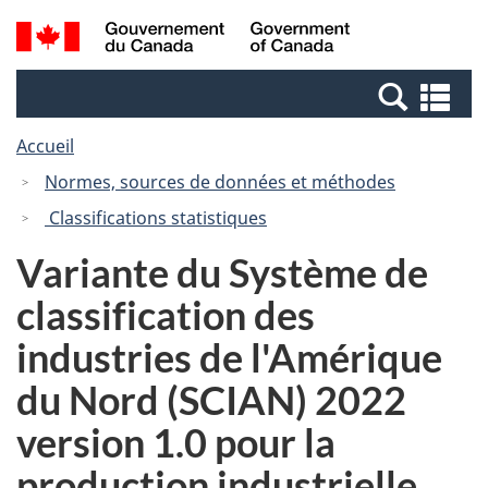
Passer
Passer
Recherche
/
au
à
et
Government
contenu
la
menus
of
Re
principal
version
Canada
et
HTML
Accueil
me
simplifiée
Normes, sources de données et méthodes
Classifications statistiques
Variante du Système de
classification des
industries de l'Amérique
du Nord (SCIAN) 2022
version 1.0 pour la
production industrielle