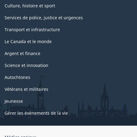
de
Culture, histoire et sport
2008)
Services de police, justice et urgences
-
Transport et infrastructure
Structure
de
Le Canada et le monde
la
Argent et finance
classification
Science et innovation
Autochtones
Vétérans et militaires
Jeunesse
Gérer les événements de la vie
Organisation