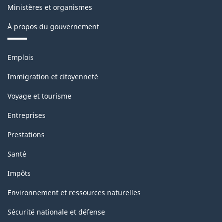
Ministères et organismes
1.0
À propos du gouvernement
pour
la
Thèmes
Emplois
production
et
sujets
industrielle
Immigration et citoyenneté
(selon
Voyage et tourisme
les
Entreprises
recommandations
Prestations
internationales
Santé
concernant
Impôts
les
statistiques
Environnement et ressources naturelles
industrielles
Sécurité nationale et défense