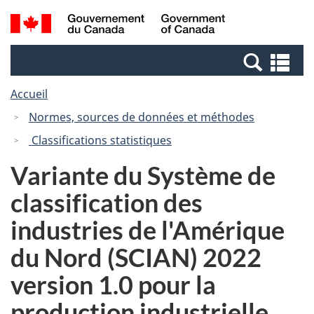
Passer
Passer
Recherche
/
au
à
et
Government
contenu
la
menus
of
Re
principal
version
Canada
et
HTML
Accueil
me
simplifiée
Normes, sources de données et méthodes
Classifications statistiques
Variante du Système de
classification des
industries de l'Amérique
du Nord (SCIAN) 2022
version 1.0 pour la
production industrielle