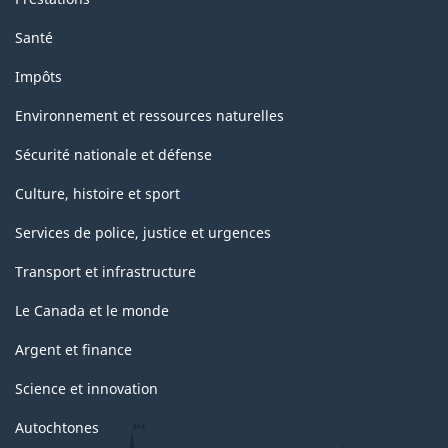
internationales
Santé
concernant
Impôts
les
statistiques
Environnement et ressources naturelles
industrielles
Sécurité nationale et défense
de
Culture, histoire et sport
2008)
Services de police, justice et urgences
-
Transport et infrastructure
Structure
de
Le Canada et le monde
la
Argent et finance
classification
Science et innovation
Autochtones