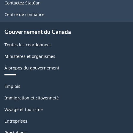
l'Amérique
Contactez StatCan
ce
du
site
Centre de confiance
Nord
(SCIAN)
Gouvernement du Canada
2022
Toutes les coordonnées
version
Ministères et organismes
1.0
À propos du gouvernement
pour
la
Thèmes
Emplois
production
et
sujets
industrielle
Immigration et citoyenneté
(selon
Voyage et tourisme
les
Entreprises
recommandations
Prestations