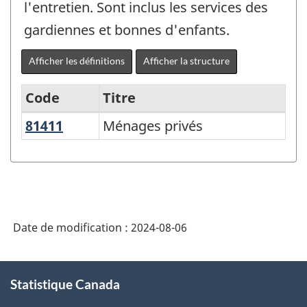
l'entretien. Sont inclus les services des
gardiennes et bonnes d'enfants.
Afficher les définitions
Afficher la structure
Code
Titre
81411
Ménages privés
Ménages privés
Variante
du
Système
de
classification
Date de modification :
2024-08-06
des
industries
À
Statistique Canada
propos
de
de