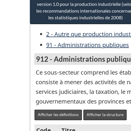
version 1.0 pour la production industrielle (sel
les recommandations internationales concerna
les statistiques industrielles de 2008)
2 - Autre que production industr
91 - Administrations publiques
912 - Administrations publique
Ce sous-secteur comprend les établi
consiste à mener des activités de na
services judiciaires, la taxation, l
gouvernementaux des provinces et t
Afficher les définitions
Afficher la structure
Code
Titre