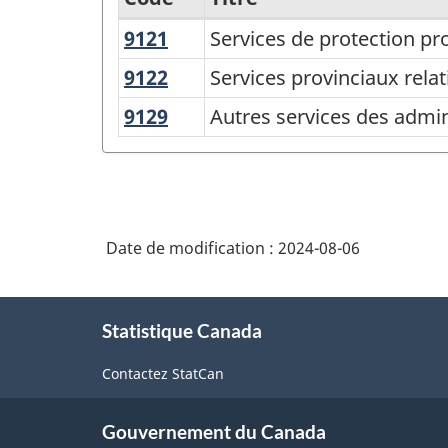
9121
Services
Services de protection pr
Variante
de
du
9122
Services
Services provinciaux relat
protection
provinciaux
Système
9129
Autres
Autres services des admini
provinciaux
relatifs
de
services
à
des
classification
la
administrations
des
main-
publiques
industries
d'oeuvre
Date de modification :
2024-08-06
provinciales
de
et
et
à
l'Amérique
À
territoriales
l'emploi
Statistique Canada
propos
du
de
Nord
Contactez StatCan
ce
site
(SCIAN)
Gouvernement du Canada
2022