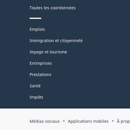
version
Toutes les coordonnées
1.0
pour
Thèmes
Emplois
et
la
sujets
Immigration et citoyenneté
production
Voyage et tourisme
industrielle
(selon
Entreprises
les
Prestations
recommandations
Santé
internationales
Impôts
concernant
les
Organisation
statistiques
Médias sociaux
Applications mobiles
Ã pro
du