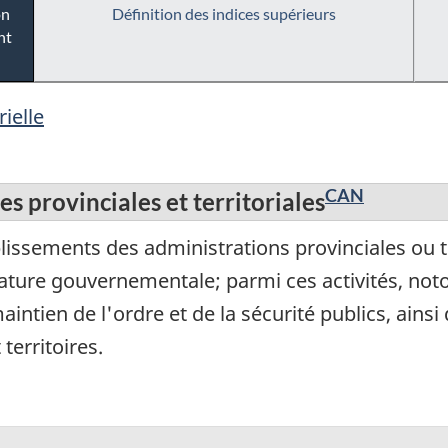
on
Définition des indices supérieurs
nt
ielle
CAN
s provinciales et territoriales
ssements des administrations provinciales ou terr
ture gouvernementale; parmi ces activités, notons
e maintien de l'ordre et de la sécurité publics, ai
erritoires.