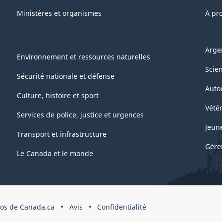
Ministères et organismes
À pr
Arge
Environnement et ressources naturelles
Scie
Sécurité nationale et défense
Auto
Culture, histoire et sport
Vétér
Services de police, justice et urgences
Jeun
Transport et infrastructure
Gére
Le Canada et le monde
pos de Canada.ca
Avis
Confidentialité