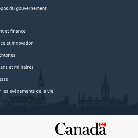
opos du gouvernement
nt et finance
nce et innovation
chtones
ans et militaires
esse
r les événements de la vie