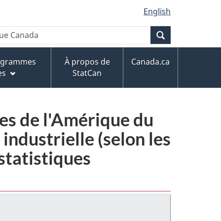
English
Recherche
rogrammes
À propos de
Canada.ca
es
StatCan
ies de l'Amérique du
ndustrielle (selon les
statistiques