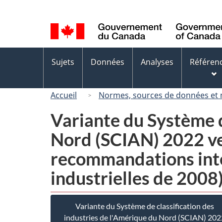
Sélection
de
la
langue
Menus
Sujets
Données
Analyses
Référen
des
sujets
Accueil
Normes, sources de données et
Variante du Système d
Nord (SCIAN) 2022 ver
recommandations inte
industrielles de 2008
Variante du Système de classification des
industries de l'Amérique du Nord (SCIAN) 202