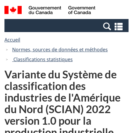
Passer
Passer
Passer
Recherche
/
au
au
à
et
Government
Gestionnaire
contenu
la
menus
of
Re
des
principal
version
Canada
et
Invitations
HTML
Accueil
me
simplifiée
Normes, sources de données et méthodes
Classifications statistiques
Variante du Système de
classification des
industries de l'Amérique
du Nord (SCIAN) 2022
version 1.0 pour la
production industrielle