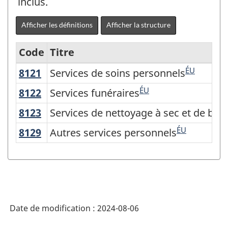
inclus.
Afficher les définitions
Afficher la structure
Code
Titre
ÉU
8121
Services de soins personnels
Services de soins personnels
Variante
du
ÉU
8122
Services funéraires
Services funéraires
Système
8123
Services de nettoyage à sec et de bl
Services de nettoyage à sec et de bla
de
ÉU
8129
Autres services personnels
Autres services personnels
classification
des
industries
de
l'Amérique
Date de modification :
2024-08-06
du