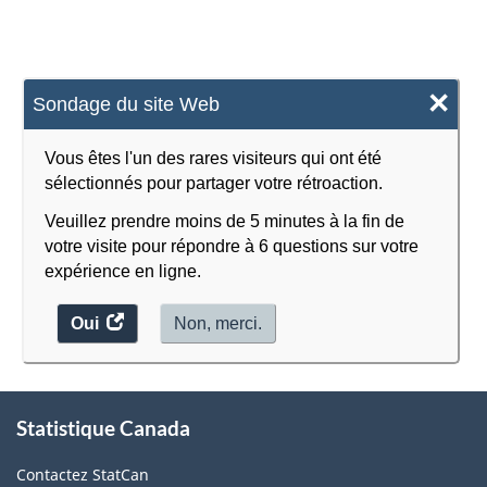
Nord
(SCIAN)
×
2022
Sondage du site Web
version
Vous êtes l'un des rares visiteurs qui ont été
1.0
sélectionnés pour partager votre rétroaction.
pour
Veuillez prendre moins de 5 minutes à la fin de
la
votre visite pour répondre à 6 questions sur votre
expérience en ligne.
production
industrielle
Oui
accéder
Non, merci.
au
(selon
sondage.
les
À
recommandations
Statistique Canada
propos
de
internationales
Contactez StatCan
ce