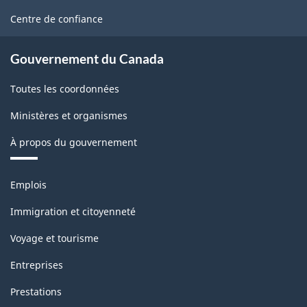
concernant
site
Centre de confiance
les
statistiques
Gouvernement du Canada
industrielles
Toutes les coordonnées
de
Ministères et organismes
2008)
-
À propos du gouvernement
Structure
Thèmes
Emplois
de
et
sujets
la
Immigration et citoyenneté
classification
Voyage et tourisme
Entreprises
Prestations