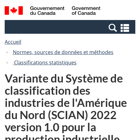
Passer
Passer
Recherche
/
au
à
et
Government
contenu
la
menus
of
Re
principal
version
Canada
et
HTML
Accueil
me
simplifiée
Normes, sources de données et méthodes
Classifications statistiques
Variante du Système de
classification des
industries de l'Amérique
du Nord (SCIAN) 2022
version 1.0 pour la
production industrielle