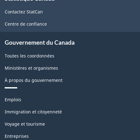
de
Contactez StatCan
ce
site
Centre de confiance
Gouvernement du Canada
Toutes les coordonnées
Ministères et organismes
À propos du gouvernement
Thèmes
Emplois
et
sujets
Immigration et citoyenneté
Voyage et tourisme
Entreprises