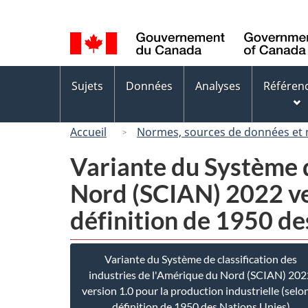
Sélection
de
la
langue
Menus
Sujets
Données
Analyses
Référen
des
sujets
Accueil
Normes, sources de données et
Variante du Système d
Nord (SCIAN) 2022 ver
définition de 1950 de
Variante du Système de classification des
industries de l'Amérique du Nord (SCIAN) 202
version 1.0 pour la production industrielle (selon
définition de 1950 des Nations Unies)