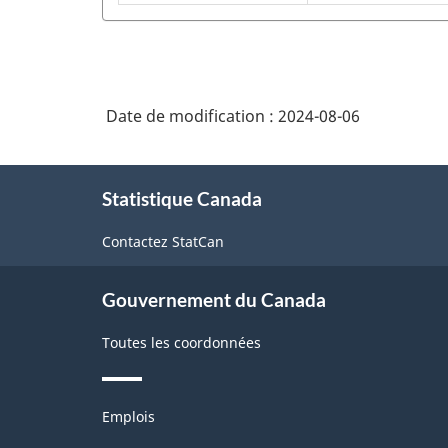
services
du
de
Système
soins
de
personnels
Date de modification :
2024-08-06
classification
des
À
industries
Statistique Canada
propos
de
de
Contactez StatCan
ce
l'Amérique
site
du
Gouvernement du Canada
Nord
Toutes les coordonnées
(SCIAN)
2022
Thèmes
version
Emplois
et