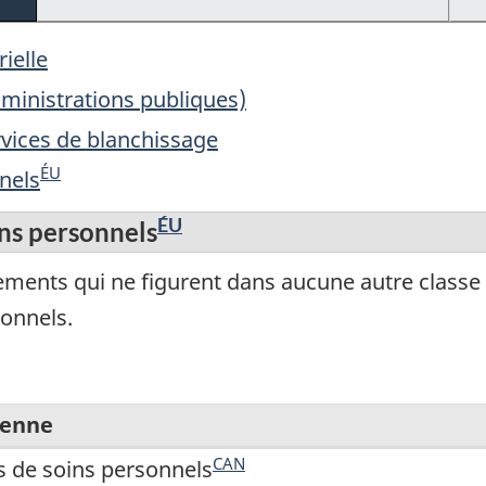
ielle
administrations publiques)
rvices de blanchissage
ÉU
nels
ÉU
ins personnels
ments qui ne figurent dans aucune autre classe et
sonnels.
ienne
CAN
s de soins personnels