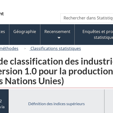
Passer
Passer
Passer
au
à
à
/
Recherche
Rechercher
contenu
« À
la
Government
dans
principal
propos
version
of
Statistique
de
HTML
ces
Géographie
Recensement
Enquêtes et p
Canada
Canada
ce
simplifiée
statistiqu
site »
 méthodes
Classifications statistiques
e classification des industr
sion 1.0 pour la production i
s Nations Unies)
2
Définition des indices supérieurs
 la