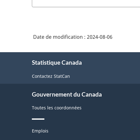
Date de modification :
2024-08-06
À
Statistique Canada
propos
de
Contactez StatCan
ce
site
Gouvernement du Canada
Toutes les coordonnées
Thèmes
Emplois
et