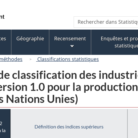
Passer
Passer
Passer
au
à
à
/
Recherche
Rechercher
contenu
« À
la
Government
dans
principal
propos
version
of
Statistique
de
HTML
ces
Géographie
Recensement
Enquêtes et p
Canada
Canada
ce
simplifiée
statistiqu
site »
 méthodes
Classifications statistiques
e classification des industr
sion 1.0 pour la production i
s Nations Unies)
2
Définition des indices supérieurs
 la