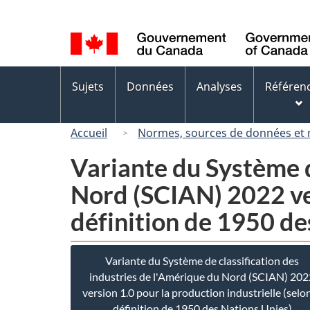
Sélection
de
la
langue
Menus
Sujets
Données
Analyses
Référen
des
sujets
Accueil
Normes, sources de données et
Variante du Système d
Nord (SCIAN) 2022 ver
définition de 1950 de
Variante du Système de classification des
industries de l'Amérique du Nord (SCIAN) 202
version 1.0 pour la production industrielle (selon
définition de 1950 des Nations Unies)