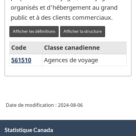
organisés et d'hébergement au grand
public et à des clients commerciaux.
Afficher les définitions
Afficher la structure
Code
Classe canadienne
561510
Agences de voyage
Agences de voyage
Variante
du
Système
de
classification
Date de modification :
2024-08-06
des
industries
À
Statistique Canada
propos
de