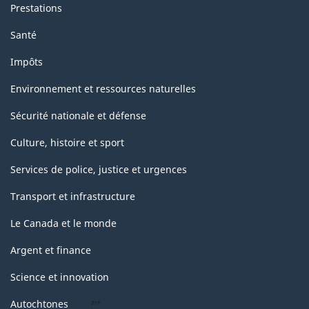
Prestations
de
Santé
1950
Impôts
des
Nations
Environnement et ressources naturelles
Unies)
Sécurité nationale et défense
-
Culture, histoire et sport
Structure
Services de police, justice et urgences
de
Transport et infrastructure
la
classification
Le Canada et le monde
Argent et finance
Science et innovation
Autochtones