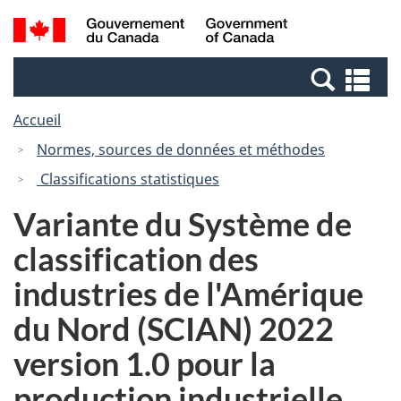
Passer
Passer
Recherche
/
au
à
et
Government
contenu
la
menus
of
Re
principal
version
Canada
et
HTML
Accueil
me
simplifiée
Normes, sources de données et méthodes
Classifications statistiques
Variante du Système de
classification des
industries de l'Amérique
du Nord (SCIAN) 2022
version 1.0 pour la
production industrielle