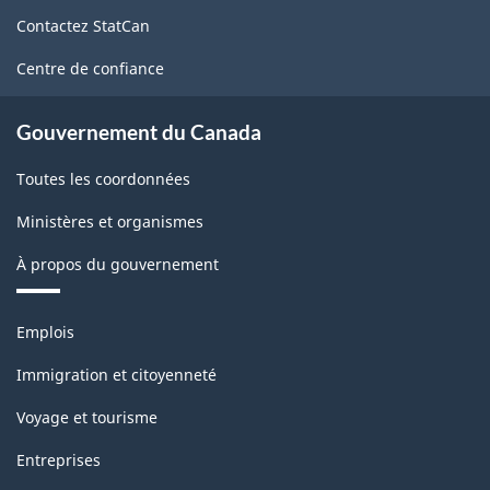
de
l'Amérique
Contactez StatCan
ce
du
site
Centre de confiance
Nord
(SCIAN)
Gouvernement du Canada
2022
Toutes les coordonnées
version
Ministères et organismes
1.0
À propos du gouvernement
pour
la
Thèmes
Emplois
production
et
sujets
industrielle
Immigration et citoyenneté
(selon
Voyage et tourisme
la
Entreprises
définition